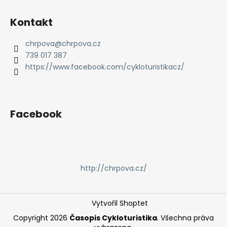
a
Kontakt
j
í
chrpova
@
chrpova.cz
t
739 017 387
?
https://www.facebook.com/cykloturistikacz/
Facebook
HLEDAT
D
http://chrpova.cz/
o
p
o
Vytvořil Shoptet
r
u
Copyright 2026
Časopis Cykloturistika
. Všechna práva