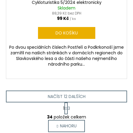
Cykloturistika 5/2024 elektronicky
A
Skladem
88,39 Kč bez DPH
R
99 Kč
/ ks
M
DO KOŠÍKU
A
Po dvou speciálních číslech Postřelí a Podkrkonoší jsme
zamířil na našich stránkách v domácích regionech do
Slavkovského lesa a do části našeho nejmenšího
národního parku...
NAČÍST 12 DALŠÍCH
S
1
3
t
O
r
34
položek celkem
v
á
NAHORU
l
n