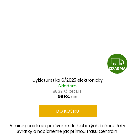
Z
ZDARMA
D
Cykloturistika 6/2025 elektronicky
A
Skladem
88,39 Kč bez DPH
R
99 Kč
/ ks
M
DO KOŠÍKU
A
V minispeciálu se podíváme do hlubokých kaňonů řeky
Svratky a nabídneme jak přímou trasu Centrální