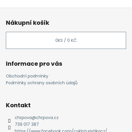
k
á
o
d
Z
v
a
á
á
c
Nákupní košík
n
p
í
í
p
a
r
t
0
KS /
0 KČ
v
í
k
y
Informace pro vás
v
ý
Obchodní podmínky
p
Podmínky ochrany osobních údajů
i
s
u
Kontakt
chrpova
@
chrpova.cz
739 017 387
https://www.facebook.com/cykloturistikacz/