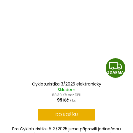
Z
ZDARMA
D
Cykloturistika 3/2025 elektronicky
A
Skladem
88,39 Kč bez DPH
R
99 Kč
/ ks
M
DO KOŠÍKU
A
Pro Cykloturistiku č. 3/2025 jsme připravili jedinečnou