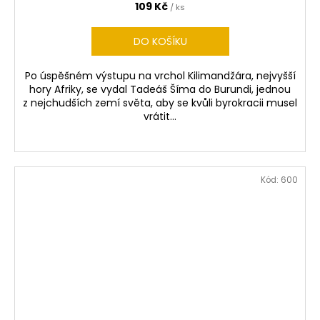
R
109 Kč
/ ks
M
DO KOŠÍKU
A
Po úspěšném výstupu na vrchol Kilimandžára, nejvyšší
hory Afriky, se vydal Tadeáš Šíma do Burundi, jednou
z nejchudších zemí světa, aby se kvůli byrokracii musel
vrátit...
Kód:
600