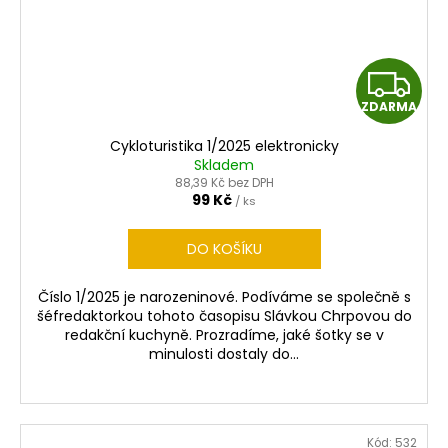
Z
ZDARMA
D
Cykloturistika 1/2025 elektronicky
A
Skladem
88,39 Kč bez DPH
R
99 Kč
/ ks
M
DO KOŠÍKU
A
Číslo 1/2025 je narozeninové. Podíváme se společně s
šéfredaktorkou tohoto časopisu Slávkou Chrpovou do
redakční kuchyně. Prozradíme, jaké šotky se v
minulosti dostaly do...
Kód:
532