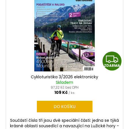
Z
ZDARMA
D
Cykloturistika 3/2026 elektronicky
A
Skladem
97,32 Kč bez DPH
R
109 Kč
/ ks
M
DO KOŠÍKU
A
Součástí čísla tři jsou dvě speciální části: jedna se týká
krásné oblasti sousedící a navazující na Lužické hory -