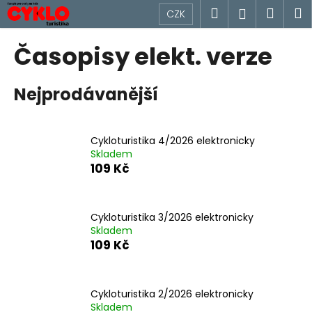
K
Přejít
Hledat
Náku
M
Přihlášen
CZK
na
o
obsah
Zpět
Zpět
košík
š
Časopisy elekt. verze
í
C
k
Nejprodávanější
o
p
o
Cykloturistika 4/2026 elektronicky
t
Skladem
ř
109 Kč
e
b
u
Cykloturistika 3/2026 elektronicky
Skladem
j
109 Kč
e
t
e
Cykloturistika 2/2026 elektronicky
n
Skladem