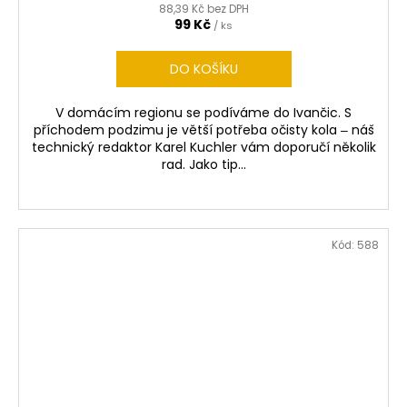
88,39 Kč bez DPH
R
99 Kč
/ ks
M
DO KOŠÍKU
A
V domácím regionu se podíváme do Ivančic. S
příchodem podzimu je větší potřeba očisty kola ‒ náš
technický redaktor Karel Kuchler vám doporučí několik
rad. Jako tip...
Kód:
588