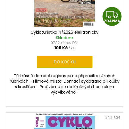
č
d
u
u
Z
j
k
e
ZDARMA
t
D
m
ů
e
Cykloturistika 4/2026 elektronicky
A
Skladem
97,32 Kč bez DPH
R
109 Kč
/ ks
PŘEDPLATNÉ
CYKLOTURISTIKA
2026
M
DO KOŠÍKU
649
Kč
A
Tři krásné domácí regiony jsme připravili v různých
rubrikách - Filmová místa, Domácí cyklotrasa a Toulky
s kreslířem. Podíváme se do Krušných hor, kolem
výcvikového...
Kód:
604