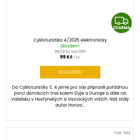
Z
ZDARMA
D
Cykloturistika 4/2025 elektronicky
A
Skladem
88,39 Kč bez DPH
R
99 Kč
/ ks
M
DO KOŠÍKU
A
Do Cykloturistiky č. 4 jsme pro vás připravili pořádnou
porci domácích tras kolem Dyje a Dunaje a dále na
Valašsku v Hostýnských a Vizovických vrších. Náš stálý
autor Honza...
Kód:
584