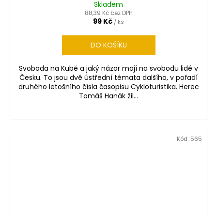
A
Skladem
88,39 Kč bez DPH
R
99 Kč
/ ks
M
DO KOŠÍKU
A
Svoboda na Kubě a jaký názor mají na svobodu lidé v
Česku. To jsou dvě ústřední témata dalšího, v pořadí
druhého letošního čísla časopisu Cykloturistika. Herec
Tomáš Hanák žil...
Kód:
565