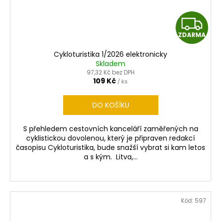
Z
ZDARMA
D
Cykloturistika 1/2026 elektronicky
A
Skladem
97,32 Kč bez DPH
R
109 Kč
/ ks
M
DO KOŠÍKU
A
S přehledem cestovních kanceláří zaměřených na
cyklistickou dovolenou, který je připraven redakcí
časopisu Cykloturistika, bude snažší vybrat si kam letos
a s kým. Litva,...
Kód:
597