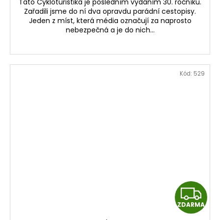
A
Tato Cykloturistika je posledním vydáním 30. ročníku.
Zařadili jsme do ní dva opravdu parádní cestopisy.
Jeden z míst, která média označují za naprosto
nebezpečná a je do nich...
Kód:
529
Z
ZDARMA
D