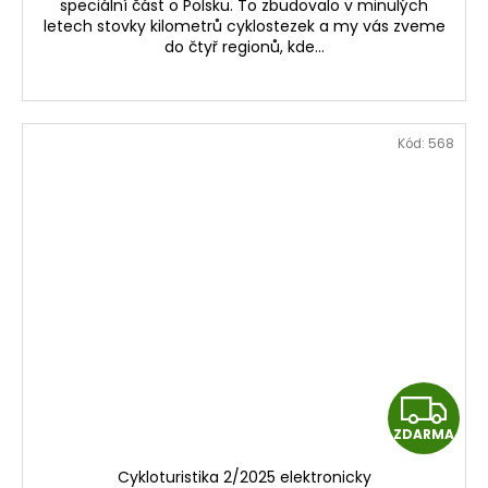
speciální část o Polsku. To zbudovalo v minulých
letech stovky kilometrů cyklostezek a my vás zveme
do čtyř regionů, kde...
Kód:
568
Z
ZDARMA
D
Cykloturistika 2/2025 elektronicky