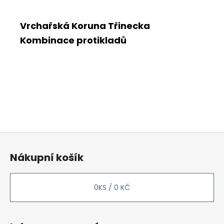
Vrchařská Koruna Třinecka
Kombinace protikladů
Z
á
Nákupní košík
p
a
t
0
KS /
0 KČ
í