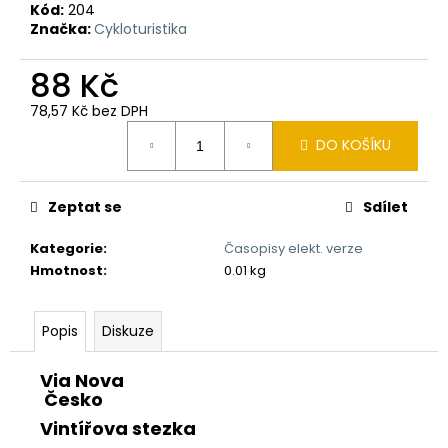
č
Kód:
204
u
Značka:
Cykloturistika
j
e
88 Kč
m
e
78,57 Kč bez DPH
Měrná
DO KOŠÍKU
cena:
ELEKTRONICKÉ
PŘEDPLATNÉ
ČASOPISU
Zeptat se
Sdílet
CYKLOTURISTIKA
2025
Kategorie
:
Časopisy elekt. verze
560
Hmotnost
:
0.01 kg
Kč
Popis
Diskuze
Via Nova
Česko
Vintířova stezka