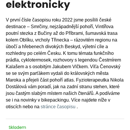
elektronicky
R
a
j
M
V první čísle časopisu roku 2022 jsme posílili č
eské
í
destinace – Smrčiny, nejzápadnější pohoří, Vintířova
A
t
poutní stezka z Bučiny až do Příbrami, šumavská trasa
?
kolem Oblíku, vrcholy Třinecka – rázovitém regionu na
úbočí a hřebenech divokých Beskyd, výletní cíle a
rozhledny po celém Česku. K tomu témata funkčního
prádla, cyklotermosek, rozhovory s legendou Čestmírem
Kalašem a s osobitým Jakubem Vlčkem. Víťa Čenovský
HLEDAT
se se svým parťákem vydali do královských města
Maroka a přejeli část pohoří atlas. Fyzioterapeutka Nikola
Dostálová vám poradí, jak na zadní stranu stehen, které
D
jsou častým slabým místem našich čtenářů. A podíváme
o
se i na novinky v bikepackingu. Více najdete níže v
p
otiscích nebo na
stránce časopisu
.
o
r
u
Skladem