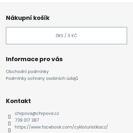
Z
á
Nákupní košík
p
a
t
0
KS /
0 KČ
í
Informace pro vás
Obchodní podmínky
Podmínky ochrany osobních údajů
Kontakt
chrpova
@
chrpova.cz
739 017 387
https://www.facebook.com/cykloturistikacz/