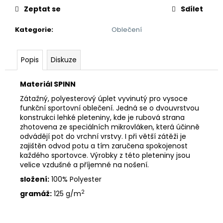
Zeptat se
Sdílet
Kategorie
:
Oblečení
Popis
Diskuze
Materiál SPINN
Zátažný, polyesterový úplet vyvinutý pro vysoce
funkční sportovní oblečení. Jedná se o dvouvrstvou
konstrukci lehké pleteniny, kde je rubová strana
zhotovena ze speciálních mikrovláken, která účinně
odvádějí pot do vrchní vrstvy. I při větší zátěži je
zajištěn odvod potu a tím zaručena spokojenost
každého sportovce. Výrobky z této pleteniny jsou
velice vzdušné a příjemné na nošení.
složení:
100% Polyester
2
gramáž:
125 g/m