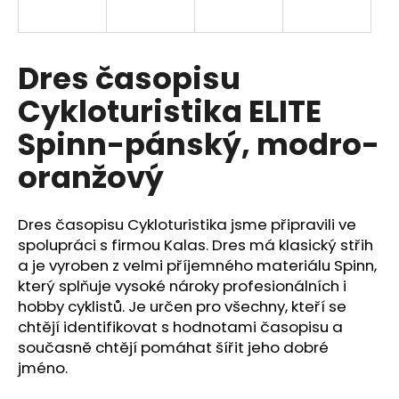
a
j
í
Dres časopisu
t
Cykloturistika ELITE
?
Spinn-pánský, modro-
oranžový
HLEDAT
Dres časopisu Cykloturistika jsme připravili ve
spolupráci s firmou Kalas. Dres má klasický střih
a je vyroben z velmi příjemného materiálu Spinn,
D
který splňuje vysoké nároky profesionálních i
o
hobby cyklistů. Je určen pro všechny, kteří se
p
chtějí identifikovat s hodnotami časopisu a
o
současně chtějí pomáhat šířit jeho dobré
r
jméno.
u