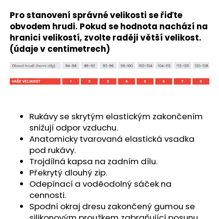
č
u
Pro stanovení správné velikosti se řiďte
j
obvodem hrudi. Pokud se hodnota nachází na
e
hranici velikostí, zvolte raději větší velikost.
m
(údaje v centimetrech)
e
ELEKTRONICKÉ
PŘEDPLATNÉ
ČASOPISU
CYKLOTURISTIKA
Rukávy se skrytým elastickým zakončením
2026
snižují odpor vzduchu.
599
Kč
Anatomicky tvarovaná elastická vsadka
pod rukávy.
Trojdílná kapsa na zadním dílu.
Překrytý dlouhý zip.
Odepínací a voděodolný sáček na
cennosti.
Spodní okraj dresu zakončený gumou se
silikonovým proužkem zabraňující posunu.