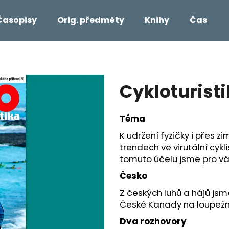
Časopisy
Orig. předměty
Knihy
Časopisy 
Co potřebujete najít?
Cykloturist
HLEDAT
Téma
K udržení fyzičky i přes z
Doporučujeme
trendech ve virutální cykli
tomuto účelu jsme pro vás
Česko
Z českých luhů a hájů jsm
České Kanady na loupežni
Dva rozhovory