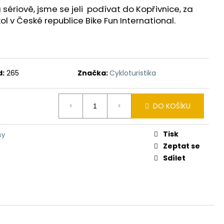
 sériově, jsme se jeli podívat do Kopřivnice, za
 v České republice Bike Fun International.
d:
265
Značka:
Cykloturistika
DO KOŠÍKU
Tisk
sy
Zeptat se
Sdílet