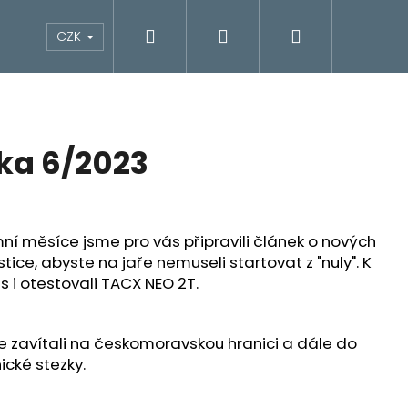
Hledat
Přihlášení
Nákupní
elekt. verze
Přednášky
Oblečení
CZK
košík
ika 6/2023
imní měsíce jsme pro vás připravili článek o nových
stice, abyste na jaře nemuseli startovat z "nuly". K
 i otestovali TACX NEO 2T.
e zavítali na českomoravskou hranici a dále do
Následující
cké stezky.