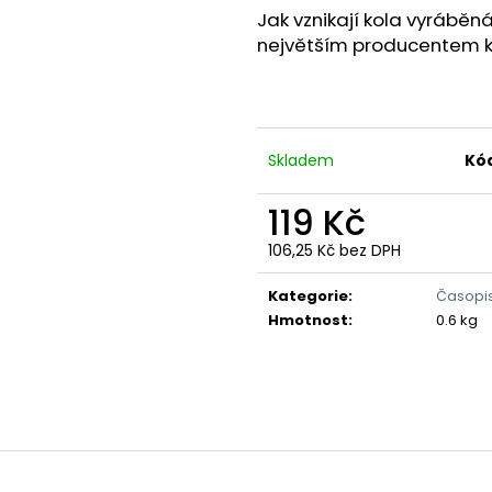
Jak vznikají kola vyráběná
největším producentem kol
Skladem
Kó
119 Kč
106,25 Kč bez DPH
Měrná
cena:
Kategorie
:
Časopi
Hmotnost
:
0.6 kg