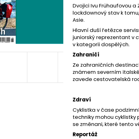
DÁRKOVÝ POUKAZ ČASOPISU
ELEKTRONICKÉ P
Dvojici Ivu Frühaufovou a 
CYKLOTURISTIKA 2026
CYKLOTURISTIKA
lockdownový stav k tomu, 
649 Kč
599 Kč
Asie.
Hlavní duší řetězce servis
juniorský reprezentant v
v kategorii dospělých.
Zahraničí
Ze zahraničních destinací
známem severním italském 
zavede cestovatelská rod
Zdraví
Cyklistka v čase podzimní
techniky mohou cyklistky 
se změnani, které tento v
Reportáž