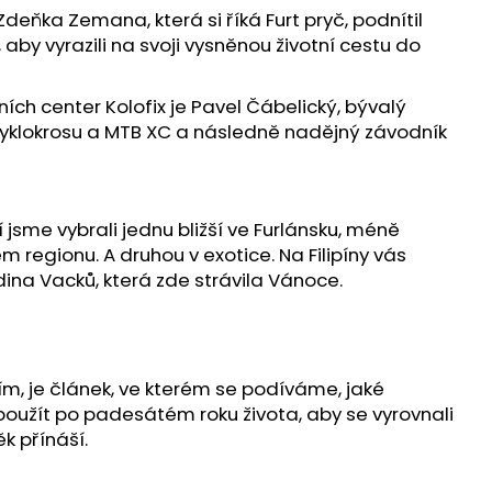
ŘEDPLATNÉ ČASOPISU
Zdeňka Zemana, která si říká Furt pryč, podnítil
 2026
aby vyrazili na svoji vysněnou životní cestu do
ních center Kolofix je Pavel Čábelický, bývalý
 cyklokrosu a MTB XC a následně nadějný závodník
 jsme vybrali jednu bližší ve Furlánsku, méně
regionu. A druhou v exotice. Na Filipíny vás
ina Vacků, která zde strávila Vánoce.
m, je článek, ve kterém se podíváme, jaké
použít po padesátém roku života, aby se vyrovnali
ěk přínáší.