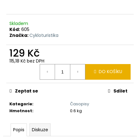
Skladem
Kód:
605
Značka:
Cykloturistika
129 Kč
115,18 Kč bez DPH
Měrná
DO KOŠÍKU
cena:
Zeptat se
Sdílet
Kategorie
:
Časopisy
Hmotnost
:
0.6 kg
Popis
Diskuze