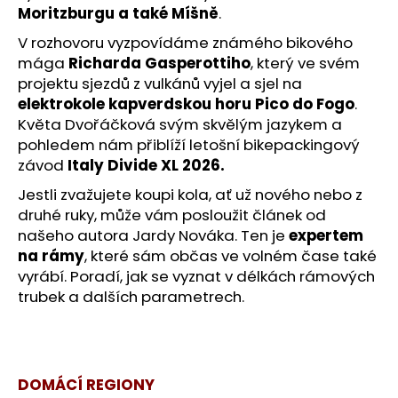
č
Moritzburgu a také Míšně
.
u
j
V rozhovoru vyzpovídáme známého bikového
e
mága
Richarda Gasperottiho
, který ve svém
m
projektu sjezdů z vulkánů vyjel a sjel na
e
elektrokole kapverdskou horu Pico do Fogo
.
Květa Dvořáčková svým skvělým jazykem a
pohledem nám přiblíží letošní bikepackingový
DÁRKOVÝ
závod
Italy Divide XL 2026.
POUKAZ
ČASOPISU
Jestli zvažujete koupi kola, ať už nového nebo z
CYKLOTURISTIKA
2026
druhé ruky, může vám posloužit článek od
našeho autora Jardy Nováka. Ten je
expertem
649
Kč
na rámy
, které sám občas ve volném čase také
vyrábí.
Poradí, jak se vyznat v délkách rámových
trubek a dalších parametrech.
DOMÁCÍ REGIONY