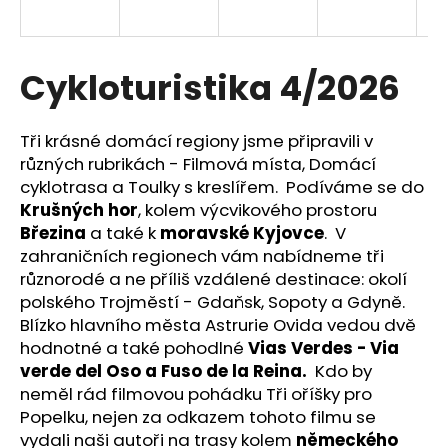
a
j
í
Cykloturistika 4/2026
t
?
Tři krásné domácí regiony jsme připravili v
různých rubrikách - Filmová místa, Domácí
cyklotrasa a Toulky s kreslířem. Podíváme se do
Krušných hor
, kolem výcvikového prostoru
Březina
a také k
moravské Kyjovce
. V
HLEDAT
zahraničních regionech vám nabídneme tři
různorodé a ne příliš vzdálené destinace: okolí
polského Trojměstí - Gdaňsk, Sopoty a Gdyně.
D
Blízko hlavního města Astrurie Ovida vedou dvě
o
hodnotné a také pohodlné
Vias Verdes - Via
p
verde del Oso a Fuso de la Reina.
Kdo by
o
neměl rád filmovou pohádku Tři oříšky pro
r
Popelku, nejen za odkazem tohoto filmu se
u
vydali naši autoři na trasy kolem
německého