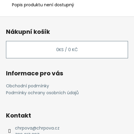
Popis produktu není dostupný
Z
á
Nákupní košík
p
a
t
0
KS /
0 KČ
í
Informace pro vás
Obchodní podmínky
Podmínky ochrany osobních údajů
Kontakt
chrpova
@
chrpova.cz