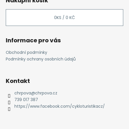
Nákupní košík
p
a
t
0
KS /
0 KČ
í
Informace pro vás
Obchodní podmínky
Podmínky ochrany osobních údajů
Kontakt
chrpova
@
chrpova.cz
739 017 387
https://www.facebook.com/cykloturistikacz/