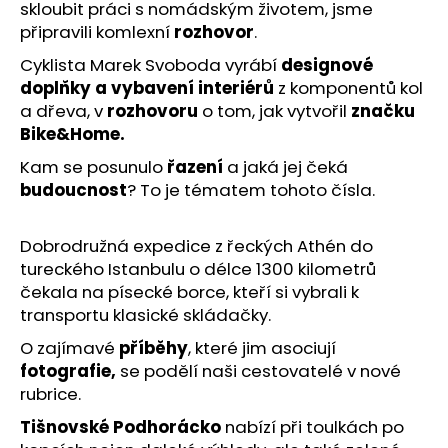
č
skloubit práci s nomádským životem, jsme
u
připravili komlexní
rozhovor
.
j
Cyklista Marek Svoboda vyrábí
designové
e
doplňky a vybavení interiérů
z komponentů kol
m
a dřeva, v
rozhovoru
o tom, jak vytvořil
značku
e
Bike&Home.
Kam se posunulo
řazení
a jaká jej čeká
DÁRKOVÝ
POUKAZ
budoucnost
? To je tématem tohoto čísla.
ČASOPISU
CYKLOTURISTIKA
2026
Dobrodružná expedice z řeckých Athén do
649
tureckého Istanbulu o délce 1300 kilometrů
Kč
čekala na písecké borce, kteří si vybrali k
transportu klasické skládačky.
O zajímavé
příběhy
, které jim asociují
fotografie,
se podělí naši cestovatelé v nové
rubrice.
Tišnovské Podhorácko
nabízí při toulkách po