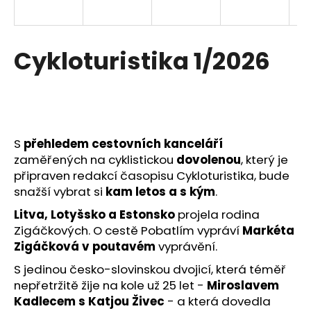
a
j
í
Cykloturistika 1/2026
t
?
S
přehledem cestovních kanceláří
zaměřených na cyklistickou
dovolenou
, který je
HLEDAT
připraven redakcí časopisu Cykloturistika, bude
snažší vybrat si
kam letos a s kým
.
Litva, Lotyšsko a Estonsko
projela rodina
D
Zigáčkových. O cestě Pobatlím vypráví
Markéta
o
Zigáčková v poutavém
vyprávění.
p
o
S jedinou česko-slovinskou dvojicí, která téměř
r
nepřetržitě žije na kole už 25 let -
Miroslavem
u
Kadlecem s Katjou Živec
- a která dovedla