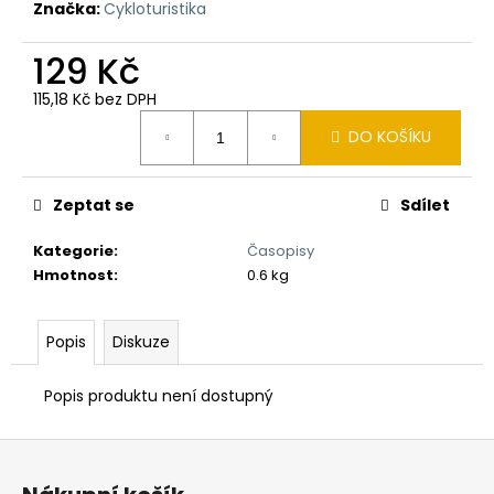
Značka:
Cykloturistika
129 Kč
115,18 Kč bez DPH
Měrná
DO KOŠÍKU
cena:
Zeptat se
Sdílet
Kategorie
:
Časopisy
Hmotnost
:
0.6 kg
Popis
Diskuze
Popis produktu není dostupný
Z
á